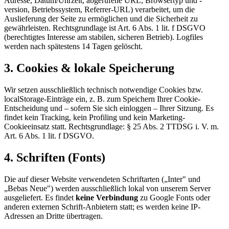
Adresse, Datum/Uhrzeit, abgerufene URL, Browsertyp und -
version, Betriebssystem, Referrer-URL) verarbeitet, um die
Auslieferung der Seite zu ermöglichen und die Sicherheit zu
gewährleisten. Rechtsgrundlage ist Art. 6 Abs. 1 lit. f DSGVO
(berechtigtes Interesse am stabilen, sicheren Betrieb). Logfiles
werden nach spätestens 14 Tagen gelöscht.
3. Cookies & lokale Speicherung
Wir setzen ausschließlich technisch notwendige Cookies bzw.
localStorage-Einträge ein, z. B. zum Speichern Ihrer Cookie-
Entscheidung und – sofern Sie sich einloggen – Ihrer Sitzung. Es
findet kein Tracking, kein Profiling und kein Marketing-
Cookieeinsatz statt. Rechtsgrundlage: § 25 Abs. 2 TTDSG i. V. m.
Art. 6 Abs. 1 lit. f DSGVO.
4. Schriften (Fonts)
Die auf dieser Website verwendeten Schriftarten („Inter" und
„Bebas Neue") werden ausschließlich lokal von unserem Server
ausgeliefert. Es findet
keine Verbindung
zu Google Fonts oder
anderen externen Schrift-Anbietern statt; es werden keine IP-
Adressen an Dritte übertragen.