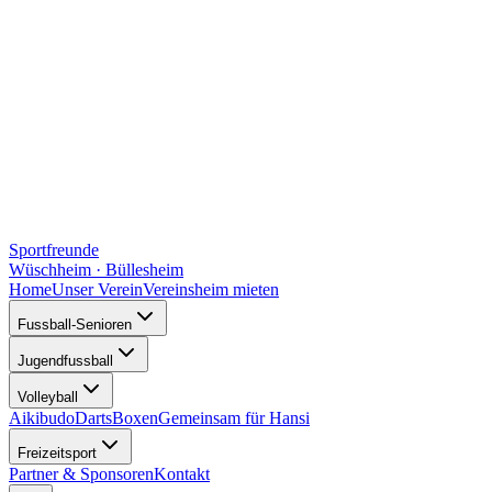
Sportfreunde
Wüschheim · Büllesheim
Home
Unser Verein
Vereinsheim mieten
Fussball-Senioren
Jugendfussball
Volleyball
Aikibudo
Darts
Boxen
Gemeinsam für Hansi
Freizeitsport
Partner & Sponsoren
Kontakt