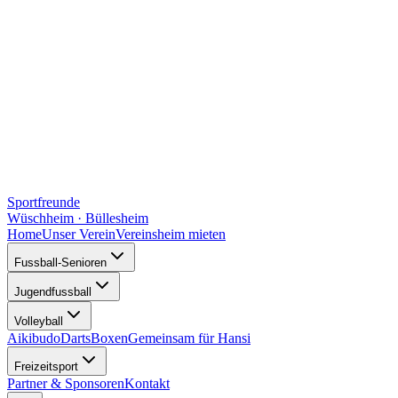
Sportfreunde
Wüschheim · Büllesheim
Home
Unser Verein
Vereinsheim mieten
Fussball-Senioren
Jugendfussball
Volleyball
Aikibudo
Darts
Boxen
Gemeinsam für Hansi
Freizeitsport
Partner & Sponsoren
Kontakt