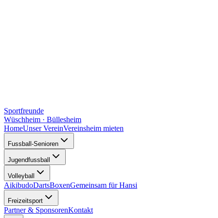
Sportfreunde
Wüschheim · Büllesheim
Home
Unser Verein
Vereinsheim mieten
Fussball-Senioren
Jugendfussball
Volleyball
Aikibudo
Darts
Boxen
Gemeinsam für Hansi
Freizeitsport
Partner & Sponsoren
Kontakt